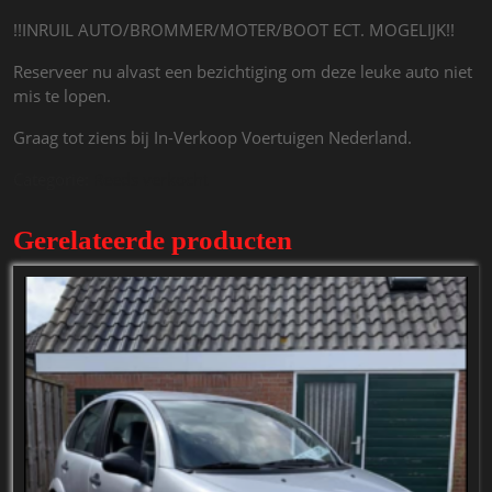
!!INRUIL AUTO/BROMMER/MOTER/BOOT ECT. MOGELIJK!!
Reserveer nu alvast een bezichtiging om deze leuke auto niet
mis te lopen.
Graag tot ziens bij In-Verkoop Voertuigen Nederland.
Categorie:
Reeds verkocht
Gerelateerde producten