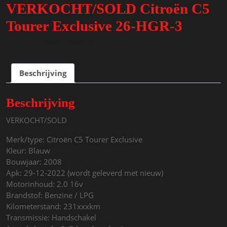
VERKOCHT/SOLD Citroën C5
Tourer Exclusive 26-HGR-3
Categorie:
Reeds verkocht
Beschrijving
Beschrijving
VERKOCHT/SOLD
Merk/type: Citroën C5 Tourer Exclusive
Kleur: Blauw
Bouwjaar: 2008
Apk: 29-12-2022 (wordt geleverd met nieuw)
Motorinhoud: 2.0 16v
Brandstof: Benzine / LPG
Kilometerstand: 231xxxkm
Transmissie: Handschakel