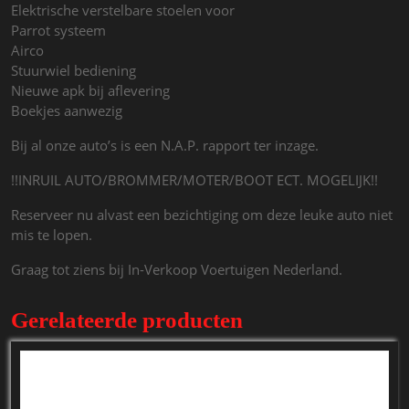
Elektrische verstelbare stoelen voor
Parrot systeem
Airco
Stuurwiel bediening
Nieuwe apk bij aflevering
Boekjes aanwezig
Bij al onze auto’s is een N.A.P. rapport ter inzage.
!!INRUIL AUTO/BROMMER/MOTER/BOOT ECT. MOGELIJK!!
Reserveer nu alvast een bezichtiging om deze leuke auto niet
mis te lopen.
Graag tot ziens bij In-Verkoop Voertuigen Nederland.
Gerelateerde producten