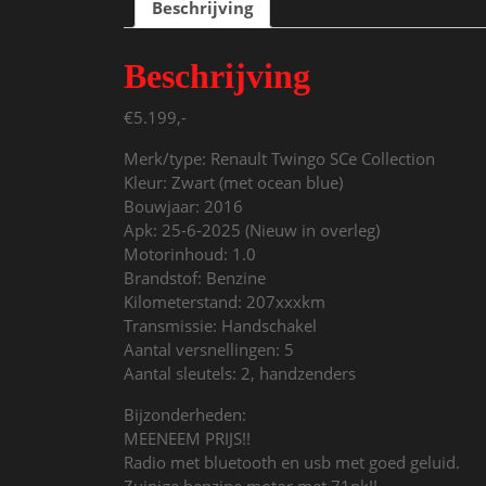
Beschrijving
Beschrijving
€5.199,-
Merk/type: Renault Twingo SCe Collection
Kleur: Zwart (met ocean blue)
Bouwjaar: 2016
Apk: 25-6-2025 (Nieuw in overleg)
Motorinhoud: 1.0
Brandstof: Benzine
Kilometerstand: 207xxxkm
Transmissie: Handschakel
Aantal versnellingen: 5
Aantal sleutels: 2, handzenders
Bijzonderheden:
MEENEEM PRIJS!!
Radio met bluetooth en usb met goed geluid.
Zuinige benzine motor met 71pk!!