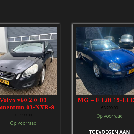
Volvo v60 2.0 D3
MG – F 1.8i 19-LL
mentum 03-NXR-9
€
3.299,00
€
3.999,00
Op voorraad
Op voorraad
TOEVOEGEN AAN