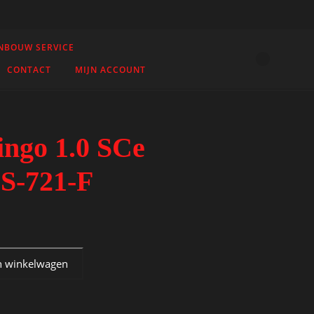
INBOUW SERVICE
CONTACT
MIJN ACCOUNT
ingo 1.0 SCe
JS-721-F
tion JS-721-F aantal
00.
n winkelwagen