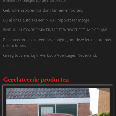
Blanke lak plekjes op de motorkap.
Gebruikerssporen rondom binnen en buiten.
Bij al onze auto’s is een N.A.P. rapport ter inzage.
!!INRUIL AUTO/BROMMER/MOTER/BOOT ECT. MOGELIJK!!
Reserveer nu alvast een bezichtiging om deze leuke auto niet
mis te lopen.
Graag tot ziens bij In-Verkoop Voertuigen Nederland.
Categorie:
Reeds verkocht
Gerelateerde producten